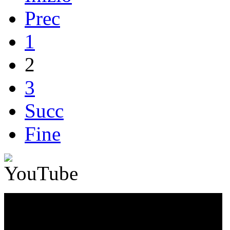
Prec
1
2
3
Succ
Fine