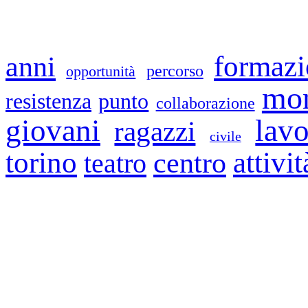
formaz
anni
percorso
opportunità
mon
resistenza
punto
collaborazione
giovani
lav
ragazzi
civile
torino
attivit
centro
teatro