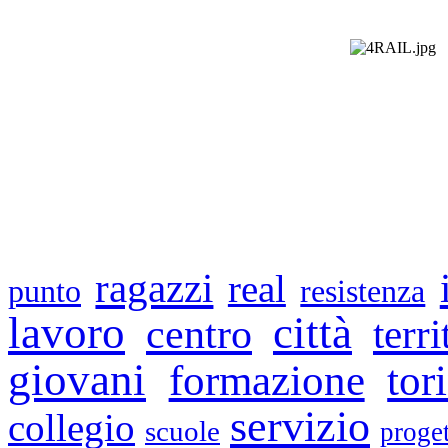
ragazzi
real
punto
resistenza
lavoro
città
centro
terri
giovani
formazione
tor
servizio
collegio
scuole
proget