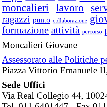
moncalieri
lavoro
ser
gio
ragazzi
punto
collaborazione
formazione
attività
percorso
Moncalieri Giovane
Assessorato alle Politiche p
Piazza Vittorio Emanuele II
Sede Uffici
Via Real Collegio 44, 1002
Tel. 011.6401447 - Fax 01