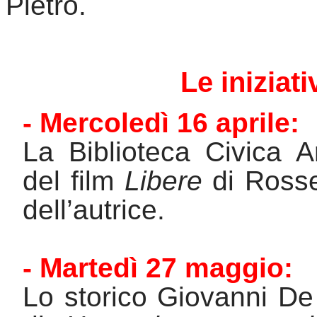
Pietro.
L
e iniziat
- Mercoledì 16 aprile
:
L
a Biblioteca Civica A
del film 
Libere
 di Rosse
dell’autrice.
- Martedì 27 maggio
:
L
o storico Giovanni De 