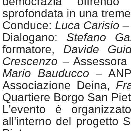
democrazia offrendo 
sprofondata in una tremen
Conduce: 
Luca Ca
risio
 –
Dialogano: 
Stefano Ga
formatore, 
Davide 
Gui
Crescenzo
 – Assessora a
Mario 
Bauducco
 – ANPI
Assoc
iazio
ne 
Deina
, 
Fr
Quartiere Borgo San Piet
L'evento è organizzato
all'interno del progetto 