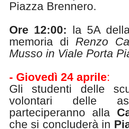
Piazza Brennero.
Ore 12:00:
 la 5A dell
memoria di 
Renzo Cat
Musso in Viale Porta Pi
- Giovedì 24 aprile
:
G
li studenti delle sc
volontari delle ass
parteciperanno alla 
C
che si concluderà in 
Pia