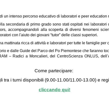
 un intenso percorso educativo di laboratori e peer education n
ella secondaria di primo grado sono stati ospitati nei laboratori 
 tutors, accompagnandoli alla scoperta di diversi fenomeni scient
oratori con l'aiuto dei giovani “tutor” delle classi superiori.
a mattinata ricca di attività e laboratori per tutte le famiglie
per c
rritorio e dalle Guide del Parco del Po Piemontese che faranno t
ione RAM – Radici a Moncalieri, del CentroScienza ONLUS, de
Come partecipare:
i tra i turni disponibili (9.00-11.00/11.00-13.00) e regi
cliccando qui!