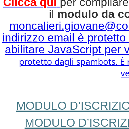
Clicca qui
per compilare 
il 
modulo da co
moncalieri
.giovane@com
indirizzo email è protett
abilitare JavaScript per 
protetto dagli spambots. È n
ve
MODULO D’ISCRIZI
MODULO D’ISCRIZ