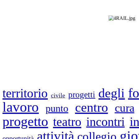
f
degli
territorio
progetti
civile
lavoro
centro
cura
punto
progetto
i
teatro
incontri
gio
attività
collegio
opportunità