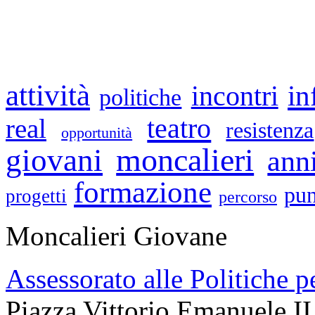
attività
in
incontri
politiche
teatro
real
resistenza
opportunità
moncalieri
giovani
ann
formazione
pun
progetti
percorso
Moncalieri Giovane
Assessorato alle Politiche p
Piazza Vittorio Emanuele II