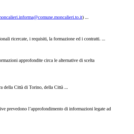
oncalieri.informa@comune.moncalieri.to.it
) ...
nali ricercate, i requisiti, la
formazione
ed i contratti. ...
rmazioni approfondite circa le alternative di scelta
 della Città di Torino, della Città ...
ziative prevedono l’approfondimento di informazioni legate ad