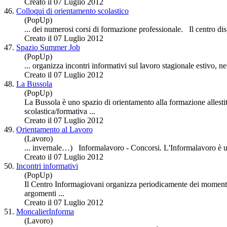
Creato il 07 Luglio 2012
46.
Colloqui di orientamento scolastico
(PopUp)
... dei numerosi corsi di
formazione
professionale. Il centro di
Creato il 07 Luglio 2012
47.
Spazio Summer Job
(PopUp)
... organizza incontri informativi sul lavoro stagionale estivo, nei
Creato il 07 Luglio 2012
48.
La Bussola
(PopUp)
La Bussola è uno spazio di orientamento alla
formazione
allesti
scolastica/formativa ...
Creato il 07 Luglio 2012
49.
Orientamento al Lavoro
(Lavoro)
... invernale…) Informalavoro - Concorsi. L'Informalavoro è u
Creato il 07 Luglio 2012
50.
Incontri informativi
(PopUp)
Il Centro Informagiovani organizza periodicamente dei momenti
argomenti ...
Creato il 07 Luglio 2012
51.
MoncalierInforma
(Lavoro)