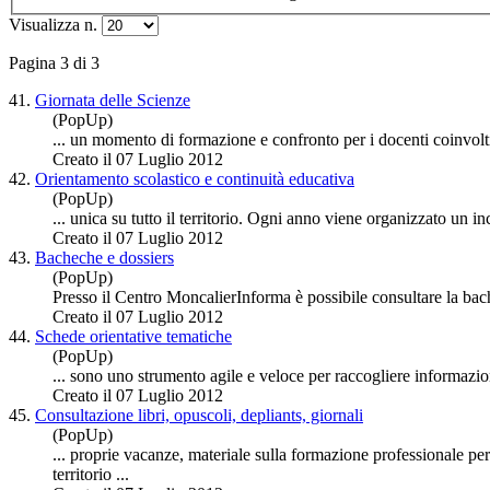
Visualizza n.
Pagina 3 di 3
41.
Giornata delle Scienze
(PopUp)
... un momento di
formazione
e confronto per i docenti coinvolti
Creato il 07 Luglio 2012
42.
Orientamento scolastico e continuità educativa
(PopUp)
... unica su tutto il territorio. Ogni anno viene organizzato un i
Creato il 07 Luglio 2012
43.
Bacheche e dossiers
(PopUp)
Presso il Centro MoncalierInforma è possibile consultare la bac
Creato il 07 Luglio 2012
44.
Schede orientative tematiche
(PopUp)
... sono uno strumento agile e veloce per raccogliere informazio
Creato il 07 Luglio 2012
45.
Consultazione libri, opuscoli, depliants, giornali
(PopUp)
... proprie vacanze, materiale sulla
formazione
professionale per
territorio ...