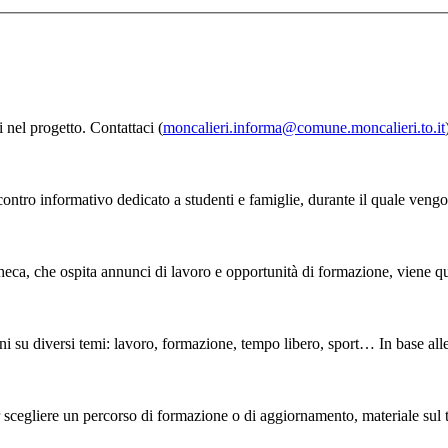
 nel progetto. Contattaci (
moncalieri.informa@comune.moncalieri.to.it
ncontro informativo dedicato a studenti e famiglie, durante il quale vengon
heca, che ospita annunci di lavoro e opportunità di
formazione
, viene q
ni su diversi temi: lavoro,
formazione
, tempo libero, sport… In base alle
 scegliere un percorso di
formazione
o di aggiornamento, materiale sul te