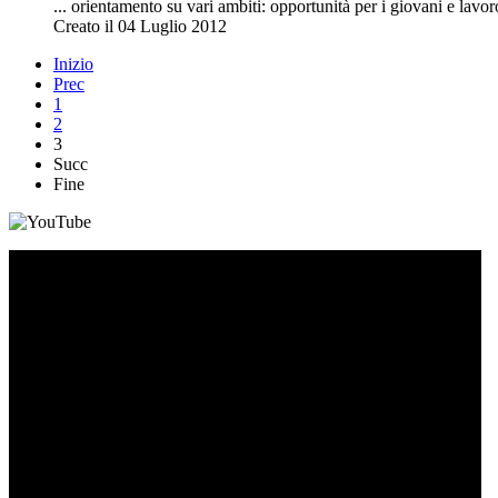
... orientamento su vari ambiti: opportunità per i giovani e lavo
Creato il 04 Luglio 2012
Inizio
Prec
1
2
3
Succ
Fine