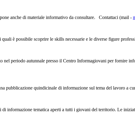
spone anche di materiale informativo da consultare. Contattaci (mail -
m
 quali è possibile scoprire le skills necessarie e le diverse figure professio
to nel periodo autunnale presso il Centro Informagiovani per fornire info
na pubblicazione quindicinale di in
formazione
sul tema del lavoro a cura
 di in
formazione
tematica aperti a tutti i giovani del territorio. Le ini