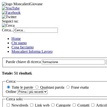
Seguici su:
Cerca...
Home
Chi siamo
Cosa facciamo
Moncalieri Informa Lavoro
Parole chiave di ricerca
Totale: 51 risultati.
Cerca:
Tutte le parole
Qualsiasi parola
Frase esatta
Ordine
Cerca solo:
Newsfeeds
Link web
Categorie
Contatti
Articol