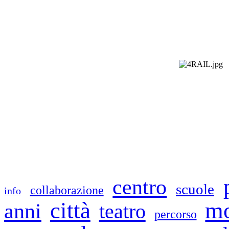
centro
scuole
collaborazione
info
mo
città
anni
teatro
percorso