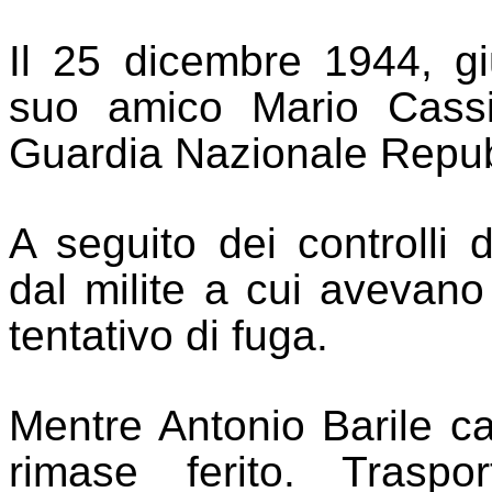
Il 25 dicembre 1944, gi
suo amico Mario Cassi
Guardia Nazionale Repub
A seguito dei controlli d
dal milite a cui avevano s
tentativo di fuga.
Mentre An
t
onio Barile
c
rima
s
e ferito. Traspor