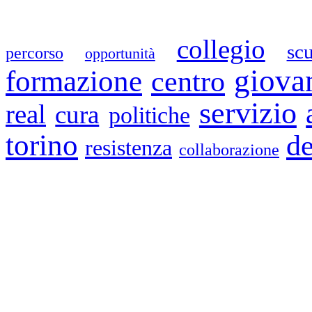
collegio
sc
percorso
opportunità
giova
formazione
centro
servizio
real
cura
politiche
torino
de
resistenza
collaborazione