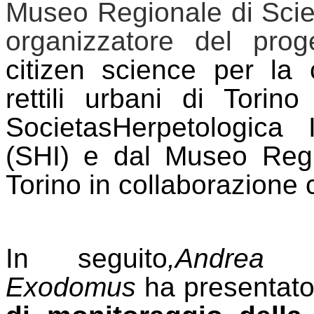
Museo Regionale di Scien
organizzatore del pro
citizen
science per la c
rettili urbani di Torin
Societas
Herpetologica
It
(SHI) e dal Museo Regi
Torino in collaborazione c
In seguito
,
Andrea
Exodomus
ha presentat