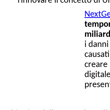
rinnovare il concetto di 
NextGe
tempor
miliard
i danni
causati
creare
digital
present