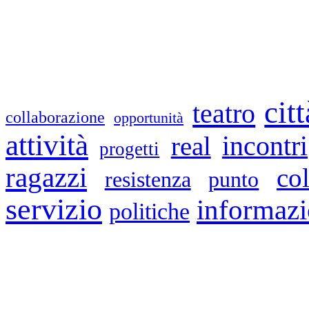
citt
teatro
collaborazione
opportunità
attività
real
incontri
progetti
ragazzi
co
resistenza
punto
servizio
informazi
politiche